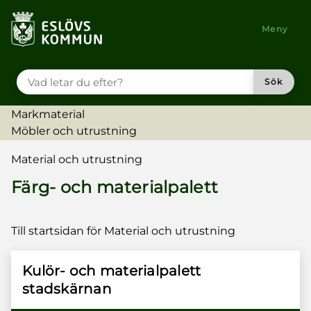
till huvudmeny
 till sidomeny
å till innehåll
Meny
VAD LETAR DU EFTER?
Sök
Markmaterial
Möbler och utrustning
Du är här:
Material och utrustning
Färg- och materialpalett
Till startsidan för Material och utrustning
Kulör- och materialpalett
stadskärnan